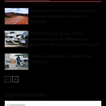
Ingreso de un frente frío provoca un
marcado descenso térmico en
Misiones
Ahora Patente: ya son 19 los
municipios que se adhirieron al
programa de financiación y reintegros
Jueves con lluvias y tormentas en
Misiones
DEJÁ TU COMENTARIO