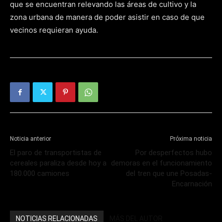
que se encuentran relevando las áreas de cultivo y la
zona urbana de manera de poder asistir en caso de que
vecinos requieran ayuda.
Noticia anterior
Próxima noticia
El paro de transportistas de
Por desperfectos hubo
cereales paraliza desde hoy a
demoras en el funcionamiento
180.000 camiones
del tren que une Posadas-
Encarnación
NOTICIAS RELACIONADAS
MÁS DEL AUTOR