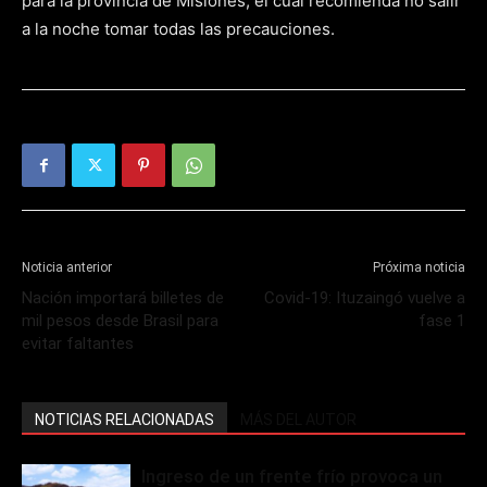
para la provincia de Misiones, el cual recomienda no salir
a la noche tomar todas las precauciones.
Noticia anterior
Próxima noticia
Nación importará billetes de
Covid-19: Ituzaingó vuelve a
mil pesos desde Brasil para
fase 1
evitar faltantes
NOTICIAS RELACIONADAS
MÁS DEL AUTOR
Ingreso de un frente frío provoca un