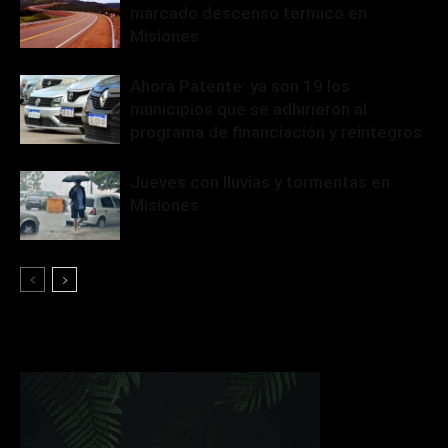
marcado descenso térmico en
Misiones
Ahora Patente: ya son 19 los
municipios que se adhirieron al
programa de financiación y reintegros
Jueves con lluvias y tormentas en
Misiones