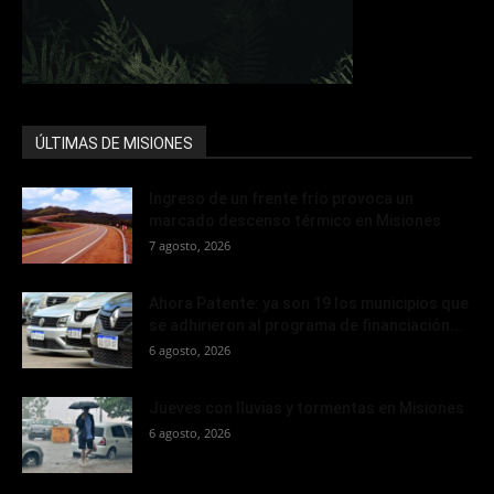
ÚLTIMAS DE MISIONES
Ingreso de un frente frío provoca un
marcado descenso térmico en Misiones
7 agosto, 2026
Ahora Patente: ya son 19 los municipios que
se adhirieron al programa de financiación...
6 agosto, 2026
Jueves con lluvias y tormentas en Misiones
6 agosto, 2026