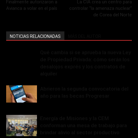
Finalmente autorizaron a
La CIA crea un centro para
Avianca a volar en el país
controlar "la amenaza nuclear"
de Corea del Norte
NOTICIAS RELACIONADAS
MÁS DEL AUTOR
Qué cambia si se aprueba la nueva Ley
de Propiedad Privada: cómo serán los
desalojos exprés y los contratos de
alquiler
Abrieron la segunda convocatoria del
año para las becas Progresar
Energía de Misiones y la CEM
conforman una mesa de trabajo para
brindar alivio al sector productivo