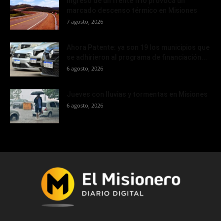
Ingreso de un frente frío provoca un
marcado descenso térmico en Misiones
7 agosto, 2026
Ahora Patente: ya son 19 los municipios que
se adhirieron al programa de financiación...
6 agosto, 2026
Jueves con lluvias y tormentas en Misiones
6 agosto, 2026