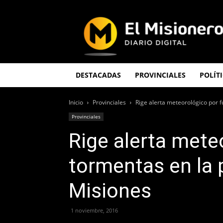
El
Misionero
DESTACADAS
PROVINCIALES
POLÍT
Inicio
Provinciales
Rige alerta meteorológico por f
Provinciales
Rige alerta mete
tormentas en la 
Misiones
1 noviembre, 2016