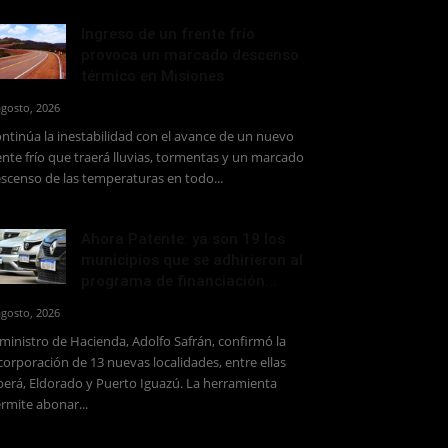
Ingreso de un frente frío
provoca un marcado descenso
térmico en Misiones
agosto, 2026
ntinúa la inestabilidad con el avance de un nuevo
ente frío que traerá lluvias, tormentas y un marcado
scenso de las temperaturas en todo...
Ahora Patente: ya son 19 los
municipios que se adhirieron al
programa de financiación...
agosto, 2026
 ministro de Hacienda, Adolfo Safrán, confirmó la
corporación de 13 nuevas localidades, entre ellas
erá, Eldorado y Puerto Iguazú. La herramienta
rmite abonar...