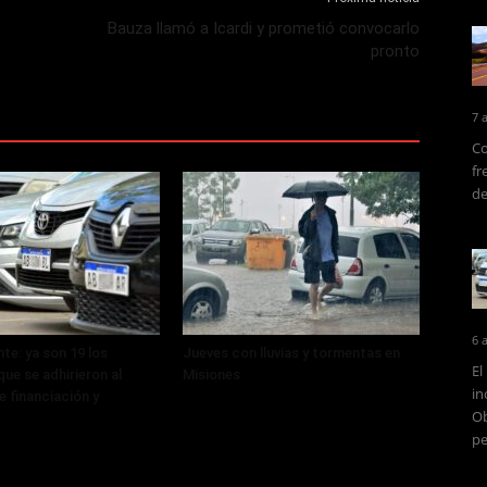
Bauza llamó a Icardi y prometió convocarlo
pronto
7 
Co
fr
de
6 
te: ya son 19 los
Jueves con lluvias y tormentas en
El
ue se adhirieron al
Misiones
in
 financiación y
Ob
pe