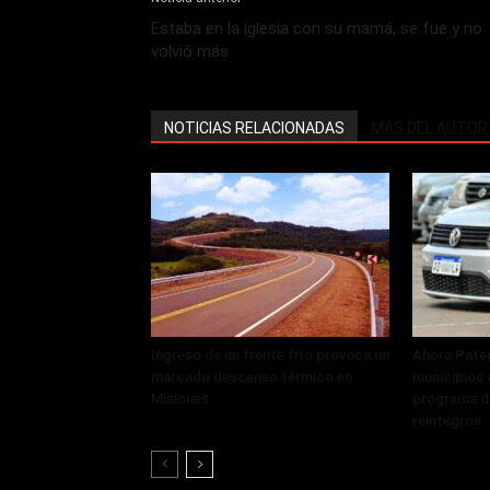
Estaba en la iglesia con su mamá, se fue y no
volvió más
NOTICIAS RELACIONADAS
MÁS DEL AUTOR
Ingreso de un frente frío provoca un
Ahora Paten
marcado descenso térmico en
municipios q
Misiones
programa de
reintegros