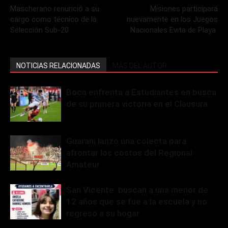
Mascherano renunció a su
Misiones participará
cargo como técnico de la
nuevamente en los Juegos
Selección Sub-20
Nacionales Evita de Playa
NOTICIAS RELACIONADAS
MÁS DEL AUTOR
Boca enfrenta a Estudiantes en busca
de su primera victoria en el Clausura
Guaraní lanzó una colecta para
afrontar los costos del Regional
Amateur
San Vicente: buscan a una menor de
12 años que se fue a la escuela y no
regresó a su hogar