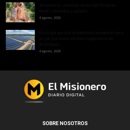
Almafuerte: avanzan obras del Hospital
Nivel I, viviendas y asfalto
4 agosto, 2026
Ecología aprobó la viabilidad ambiental para
un parque solar de diez megavatios en
Aristóbulo...
4 agosto, 2026
SOBRE NOSOTROS