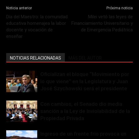
Noticia anterior
Próxima noticia
Día del Maestro: la comunidad
Milei vetó las leyes de
educativa homenajea la labor
Financiamiento Universitario y
docente y vocación de
de Emergencia Pediátrica
enseñar
NOTICIAS RELACIONADAS
MÁS DEL AUTOR
Oficializan el bloque “Movimiento por
lo que viene” en la Legislatura y Juan
José Szychowski será el presidente
Con cambios, el Senado dio media
sanción a la Ley de Inviolabilidad de la
Propiedad Privada
Ingreso de un frente frío provoca un