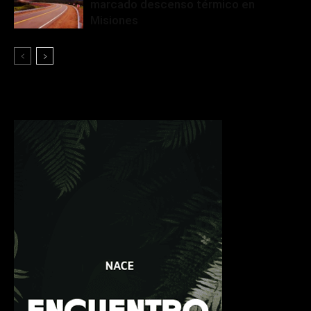
marcado descenso térmico en
Misiones