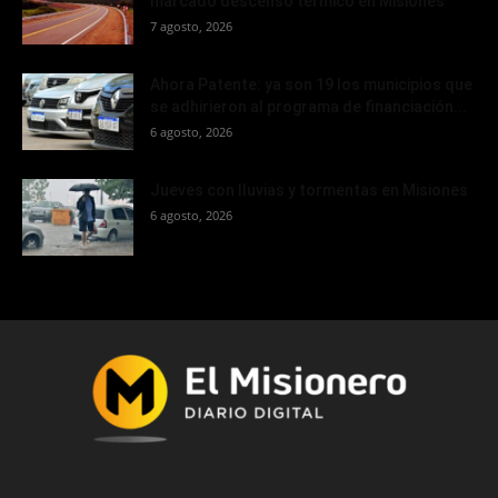
marcado descenso térmico en Misiones
7 agosto, 2026
Ahora Patente: ya son 19 los municipios que
se adhirieron al programa de financiación...
6 agosto, 2026
Jueves con lluvias y tormentas en Misiones
6 agosto, 2026