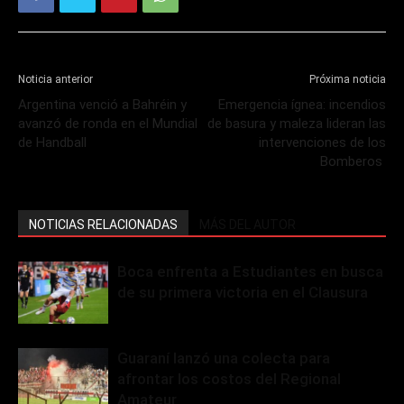
Noticia anterior
Próxima noticia
Argentina venció a Bahréin y
Emergencia ígnea: incendios
avanzó de ronda en el Mundial
de basura y maleza lideran las
de Handball
intervenciones de los
Bomberos
NOTICIAS RELACIONADAS
MÁS DEL AUTOR
Boca enfrenta a Estudiantes en busca
de su primera victoria en el Clausura
Guaraní lanzó una colecta para
afrontar los costos del Regional
Amateur