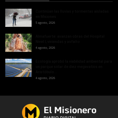
Continúan las lluvias y tormentas aisladas
en Misiones
5 agosto, 2026
Almafuerte: avanzan obras del Hospital
Nivel I, viviendas y asfalto
4 agosto, 2026
Ecología aprobó la viabilidad ambiental para
un parque solar de diez megavatios en
Aristóbulo...
4 agosto, 2026