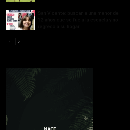
San Vicente: buscan a una menor de
12 años que se fue a la escuela y no
regresó a su hogar