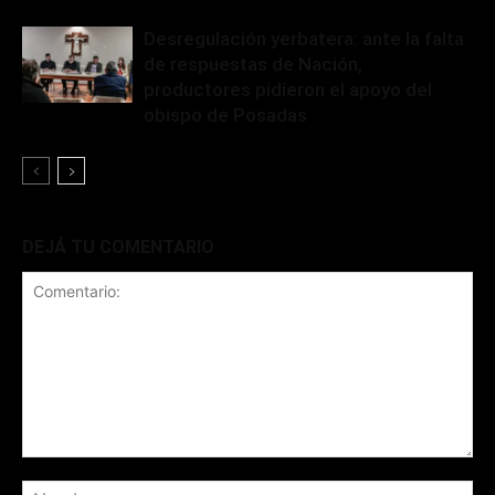
Desregulación yerbatera: ante la falta
de respuestas de Nación,
productores pidieron el apoyo del
obispo de Posadas
DEJÁ TU COMENTARIO