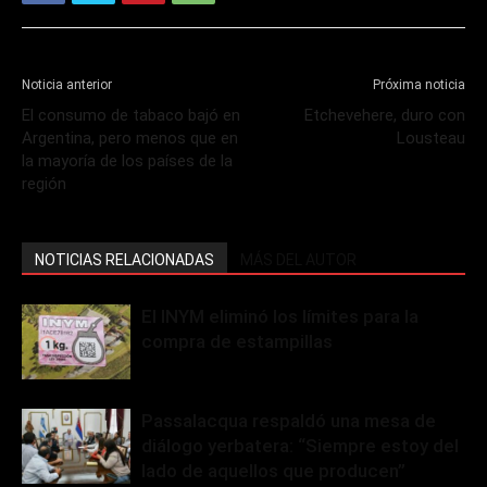
Noticia anterior
Próxima noticia
El consumo de tabaco bajó en
Etchevehere, duro con
Argentina, pero menos que en
Lousteau
la mayoría de los países de la
región
NOTICIAS RELACIONADAS
MÁS DEL AUTOR
El INYM eliminó los límites para la
compra de estampillas
Passalacqua respaldó una mesa de
diálogo yerbatera: “Siempre estoy del
lado de aquellos que producen”