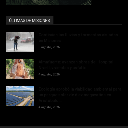
ÚLTIMAS DE MISIONES
Continúan las lluvias y tormentas aisladas
en Misiones
5 agosto, 2026
Almafuerte: avanzan obras del Hospital
Nivel I, viviendas y asfalto
4 agosto, 2026
Ecología aprobó la viabilidad ambiental para
un parque solar de diez megavatios en
Aristóbulo...
4 agosto, 2026