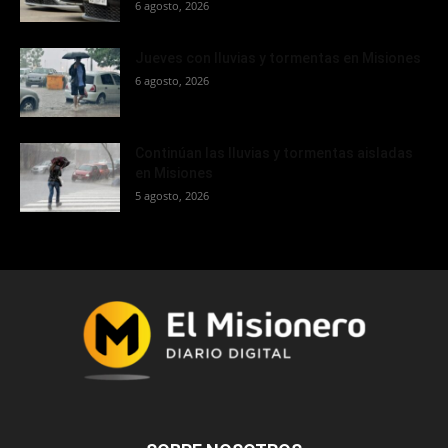
6 agosto, 2026
Jueves con lluvias y tormentas en Misiones
6 agosto, 2026
Continúan las lluvias y tormentas aisladas
en Misiones
5 agosto, 2026