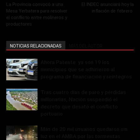
La Provincia convocó a una
El INDEC anunciará hoy la
Mesa Yerbatera para resolver
inflación de febrero
el conflicto entre molineros y
productores
NOTICIAS RELACIONADAS
MÁS DEL AUTOR
Ahora Patente: ya son 19 los
municipios que se adhirieron al
programa de financiación y reintegros
Tras cuatro días de paro y pérdidas
millonarias, Nación suspendió el
decreto que desató el conflicto
portuario
Más de 20 mil usuarios quedaron sin
luz en el AMBA por las tormentas