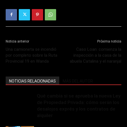
Noticia anterior
Próxima noticia
Una camioneta se incendió
Caso Loan: comienza la
por completo sobre la Ruta
inspección a la casa de la
Provincial 19 en Wanda
abuela Catalina y el naranjal
NOTICIAS RELACIONADAS
MÁS DEL AUTOR
Qué cambia si se aprueba la nueva Ley
de Propiedad Privada: cómo serán los
desalojos exprés y los contratos de
alquiler