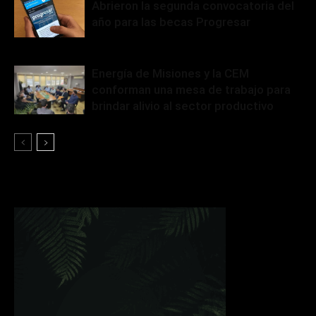
Abrieron la segunda convocatoria del
año para las becas Progresar
Energía de Misiones y la CEM
conforman una mesa de trabajo para
brindar alivio al sector productivo