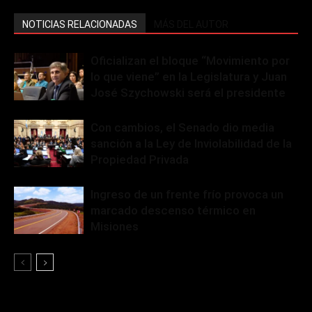
NOTICIAS RELACIONADAS
MÁS DEL AUTOR
Oficializan el bloque “Movimiento por
lo que viene” en la Legislatura y Juan
José Szychowski será el presidente
Con cambios, el Senado dio media
sanción a la Ley de Inviolabilidad de la
Propiedad Privada
Ingreso de un frente frío provoca un
marcado descenso térmico en
Misiones