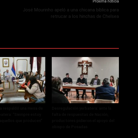
Próxima noticia
José Mourinho apeló a una chicana bíblica para
retrucar a los hinchas de Chelsea
a respaldó una mesa de
Desregulación yerbatera: ante la
batera: “Siempre estoy
falta de respuestas de Nación,
 aquellos que producen”
productores pidieron el apoyo del
obispo de Posadas