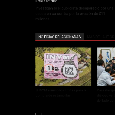
Noticia anterior
Investigan si el publicista desapareció por una
causa en su contra por la evasión de $11
millones
NOTICIAS RELACIONADAS
MÁS DEL AUTOR
El INYM eliminó los límites para la
Passalacqu
compra de estampillas
diálogo yer
del lado de