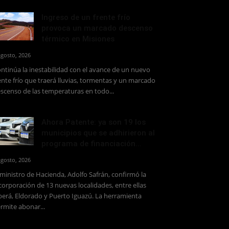
Ingreso de un frente frío
provoca un marcado descenso
térmico en Misiones
agosto, 2026
ntinúa la inestabilidad con el avance de un nuevo
ente frío que traerá lluvias, tormentas y un marcado
scenso de las temperaturas en todo...
Ahora Patente: ya son 19 los
municipios que se adhirieron al
programa de financiación...
agosto, 2026
 ministro de Hacienda, Adolfo Safrán, confirmó la
corporación de 13 nuevas localidades, entre ellas
erá, Eldorado y Puerto Iguazú. La herramienta
rmite abonar...