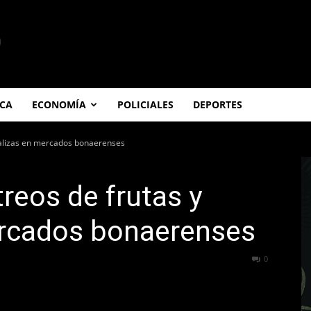
ICA
ECONOMÍA
POLICIALES
DEPORTES
talizas en mercados bonaerenses
reos de frutas y
ercados bonaerenses
298
0