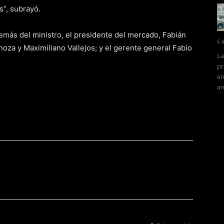
”, subrayó.
demás del ministro, el presidente del mercado, Fabián
6 
oza y Maximiliano Vallejos; y el gerente general Fabio
La
pr
en
am