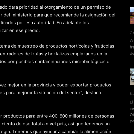
ado dará prioridad al otorgamiento de un permiso de
or del ministerio para que recomiende la asignación del
ficados por esa autoridad. En adelante los
zar en ese predio.
7 
Co
ema de muestreo de productos hortícolas y frutícolas
fr
de
ntradores de frutas y hortalizas emplazados en la
ados por posibles contaminaciones microbiológicas o
ez mejor en la provincia y poder exportar productos
s para mejorar la situación del sector”, destacó
6 
El
in
Ob
rar productos para entre 400-600 millones de personas
pe
 ciento de ese total a nivel país, así que tenemos un
tegia. Tenemos que ayudar a cambiar la alimentación