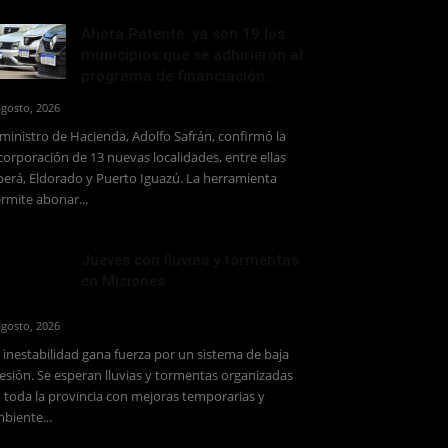
Ahora Patente: ya son 19 los
municipios que se adhirieron al
programa de financiación...
agosto, 2026
 ministro de Hacienda, Adolfo Safrán, confirmó la
corporación de 13 nuevas localidades, entre ellas
erá, Eldorado y Puerto Iguazú. La herramienta
rmite abonar...
Jueves con lluvias y tormentas
en Misiones
agosto, 2026
 inestabilidad gana fuerza por un sistema de baja
esión. Se esperan lluvias y tormentas organizadas
 toda la provincia con mejoras temporarias y
biente...