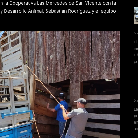
 en la Cooperativa Las Mercedes de San Vicente con la
y Desarrollo Animal, Sebastián Rodríguez y el equipo
6 
El
in
Ob
pe
6 
La
pr
en
am