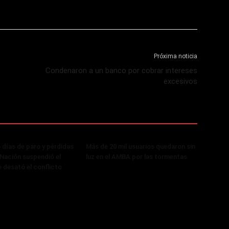
Próxima noticia
Condenaron a un banco por cobrar intereses
excesivos
 días de paro y pérdidas
Más de 20 mil usuarios quedaron sin
, Nación suspendió el
luz en el AMBA por las tormentas
 desató el conflicto