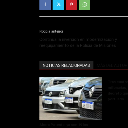
Noticia anterior
Continúa la inversión en modernización y
reequipamiento de la Policía de Misiones
NOTICIAS RELACIONADAS
MÁS DEL AUTOR
Tras cuatro
millonarias
decreto que
portuario
Ahora Patente: ya son 19 los