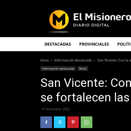
El
Misionero
DESTACADAS
PROVINCIALES
POLÍT
Inicio
Información destacada
San Vicente: Con la 
Información destacada
Rural
San Vicente: Con
se fortalecen la
15 diciembre, 2022