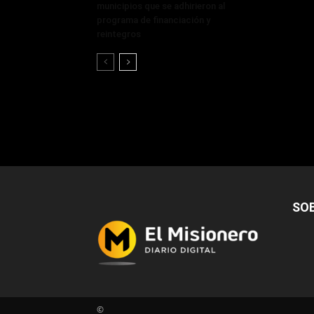
municipios que se adhirieron al
programa de financiación y
reintegros
SO
©