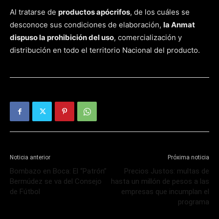
Al tratarse de
productos apócrifos
, de los cuáles se
desconoce sus condiciones de elaboración,
la Anmat
dispuso la prohibición del uso
, comercialización y
distribución en todo el territorio Nacional del producto.
Noticia anterior
Próxima noticia
Bombazo en Boca: El “Patrón”
Precios Justos: multas de
Bermúdez se va del Consejo
hasta un millón de pesos a las
de Fútbol
empresas que incumplan el
programa