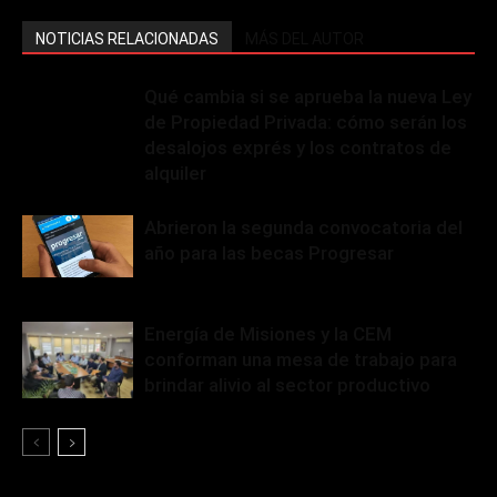
NOTICIAS RELACIONADAS
MÁS DEL AUTOR
Qué cambia si se aprueba la nueva Ley
de Propiedad Privada: cómo serán los
desalojos exprés y los contratos de
alquiler
Abrieron la segunda convocatoria del
año para las becas Progresar
Energía de Misiones y la CEM
conforman una mesa de trabajo para
brindar alivio al sector productivo