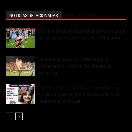
NOTICIAS RELACIONADAS
MÁS DEL AUTOR
Boca enfrenta a Estudiantes en busca
de su primera victoria en el Clausura
Guaraní lanzó una colecta para
afrontar los costos del Regional
Amateur
San Vicente: buscan a una menor de
12 años que se fue a la escuela y no
regresó a su hogar