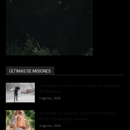
ÚLTIMAS DE MISIONES
Continúan las lluvias y tormentas aisladas
en Misiones
5 agosto, 2026
Almafuerte: avanzan obras del Hospital
Nivel I, viviendas y asfalto
4 agosto, 2026