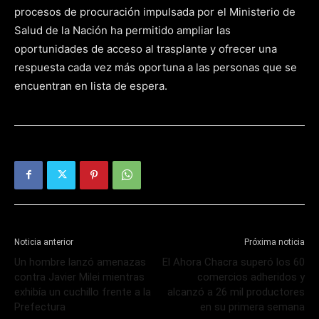
procesos de procuración impulsada por el Ministerio de
Salud de la Nación ha permitido ampliar las
oportunidades de acceso al trasplante y ofrecer una
respuesta cada vez más oportuna a las personas que se
encuentran en lista de espera.
Noticia anterior
Próxima noticia
Un hombre lanzó amenazas
El Ahora Chacra superó los 60
contra Javier Milei mientras
comercios adheridos y
exhibía un cuchillo frente a la
alcanzó a 26 mil productores
Prefectura
en su primera semana