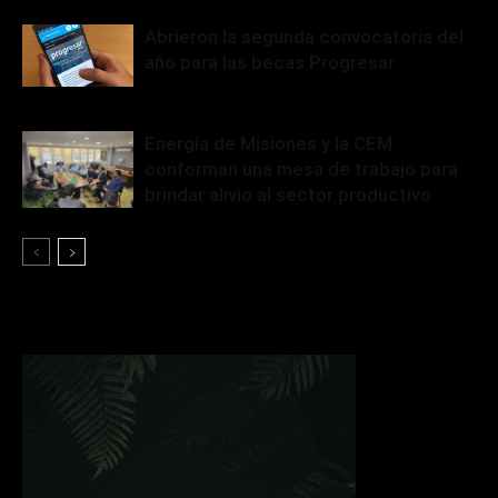
Abrieron la segunda convocatoria del
año para las becas Progresar
Energía de Misiones y la CEM
conforman una mesa de trabajo para
brindar alivio al sector productivo