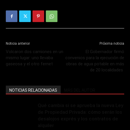
Noticia anterior
Próxima noticia
Volcaron dos camiones en un
El Gobernador firmó
mismo lugar: uno llevaba
convenios para la ejecución de
gaseosa y el otro fernet
obras de agua potable en más
de 20 localidades
NOTICIAS RELACIONADAS
MÁS DEL AUTOR
Qué cambia si se aprueba la nueva Ley
de Propiedad Privada: cómo serán los
desalojos exprés y los contratos de
alquiler