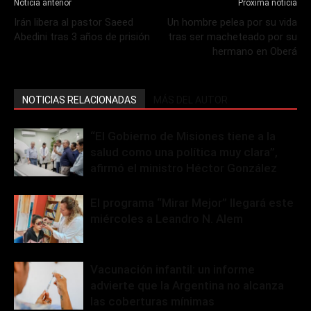
Noticia anterior
Próxima noticia
Irán libera al pastor Saeed
Un hombre pelea por su vida
Abedini tras 3 años de prisión
tras ser macheteado por su
hermano en Oberá
NOTICIAS RELACIONADAS
MÁS DEL AUTOR
“El Gobierno de Misiones tiene a la
salud como una política muy clara”,
afirmó el ministro Héctor González
El programa “Mirar Mejor” llegará este
miércoles a Leandro N. Alem
Vacunación infantil: un informe
advierte que la Argentina no alcanza
las coberturas mínimas