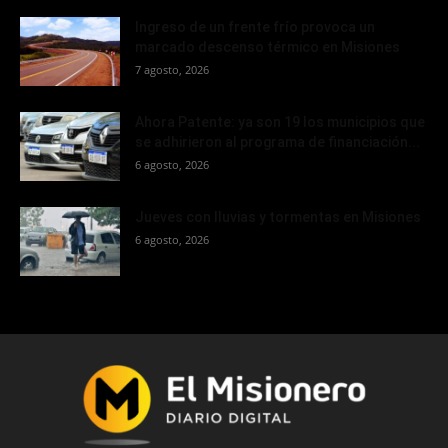
Ingreso de un frente frío provoca un
marcado descenso térmico en Misiones
7 agosto, 2026
Ahora Patente: ya son 19 los municipios que
se adhirieron al programa de financiación...
6 agosto, 2026
Jueves con lluvias y tormentas en Misiones
6 agosto, 2026