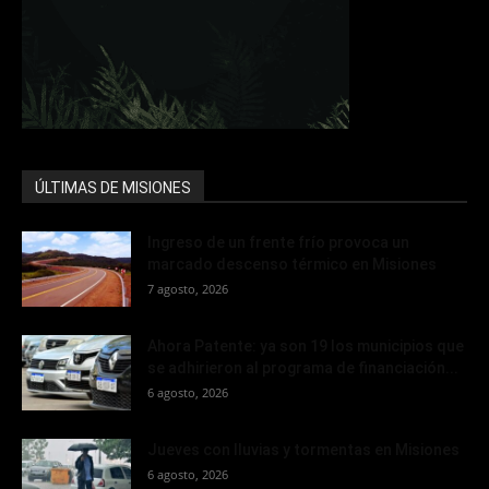
ÚLTIMAS DE MISIONES
Ingreso de un frente frío provoca un
marcado descenso térmico en Misiones
7 agosto, 2026
Ahora Patente: ya son 19 los municipios que
se adhirieron al programa de financiación...
6 agosto, 2026
Jueves con lluvias y tormentas en Misiones
6 agosto, 2026