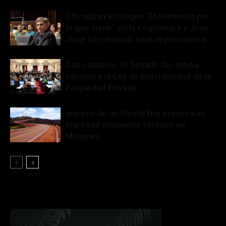
Oficializan el bloque “Movimiento por
lo que viene” en la Legislatura y Juan
José Szychowski será el presidente
Con cambios, el Senado dio media
sanción a la Ley de Inviolabilidad de la
Propiedad Privada
Ingreso de un frente frío provoca un
marcado descenso térmico en
Misiones