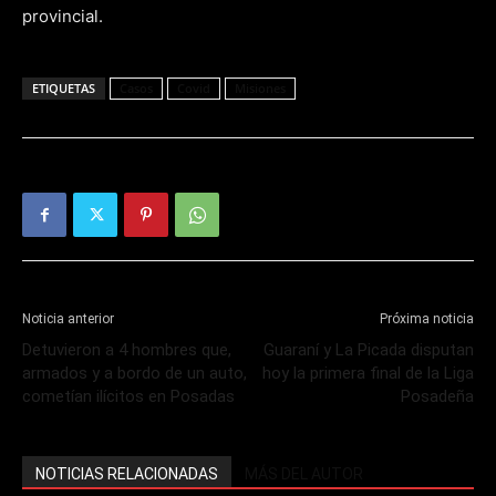
provincial.
ETIQUETAS
Casos
Covid
Misiones
Noticia anterior
Próxima noticia
Detuvieron a 4 hombres que,
Guaraní y La Picada disputan
armados y a bordo de un auto,
hoy la primera final de la Liga
cometían ilícitos en Posadas
Posadeña
NOTICIAS RELACIONADAS
MÁS DEL AUTOR