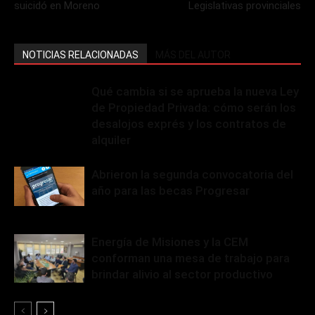
suicidó en Moreno
Legislativas provinciales
NOTICIAS RELACIONADAS
MÁS DEL AUTOR
Qué cambia si se aprueba la nueva Ley
de Propiedad Privada: cómo serán los
desalojos exprés y los contratos de
alquiler
Abrieron la segunda convocatoria del
año para las becas Progresar
Energía de Misiones y la CEM
conforman una mesa de trabajo para
brindar alivio al sector productivo