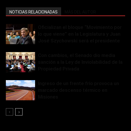
NOTICIAS RELACIONADAS
MÁS DEL AUTOR
Oficializan el bloque “Movimiento por
lo que viene” en la Legislatura y Juan
José Szychowski será el presidente
Con cambios, el Senado dio media
sanción a la Ley de Inviolabilidad de la
Propiedad Privada
Ingreso de un frente frío provoca un
marcado descenso térmico en
Misiones