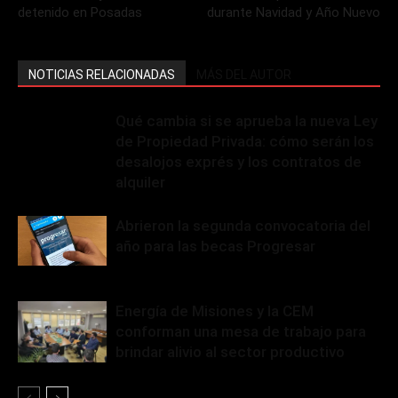
detenido en Posadas
durante Navidad y Año Nuevo
NOTICIAS RELACIONADAS
MÁS DEL AUTOR
Qué cambia si se aprueba la nueva Ley
de Propiedad Privada: cómo serán los
desalojos exprés y los contratos de
alquiler
Abrieron la segunda convocatoria del
año para las becas Progresar
Energía de Misiones y la CEM
conforman una mesa de trabajo para
brindar alivio al sector productivo