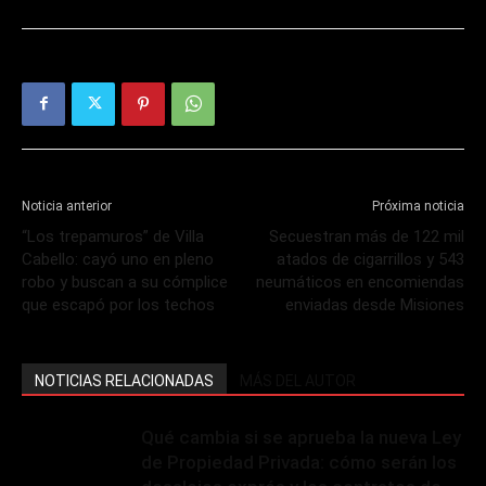
Noticia anterior
Próxima noticia
“Los trepamuros” de Villa
Secuestran más de 122 mil
Cabello: cayó uno en pleno
atados de cigarrillos y 543
robo y buscan a su cómplice
neumáticos en encomiendas
que escapó por los techos
enviadas desde Misiones
NOTICIAS RELACIONADAS
MÁS DEL AUTOR
Qué cambia si se aprueba la nueva Ley
de Propiedad Privada: cómo serán los