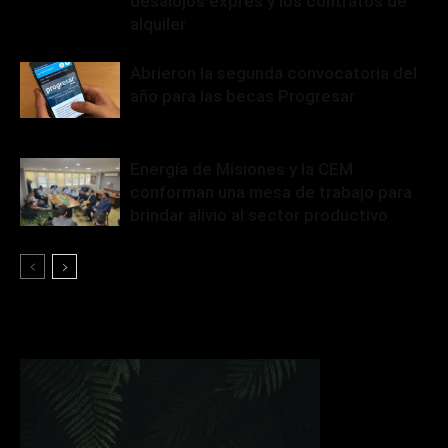
desalojos exprés y los contratos de
alquiler
Abrieron la segunda convocatoria del
año para las becas Progresar
Energía de Misiones y la CEM
conforman una mesa de trabajo para
brindar alivio al sector productivo