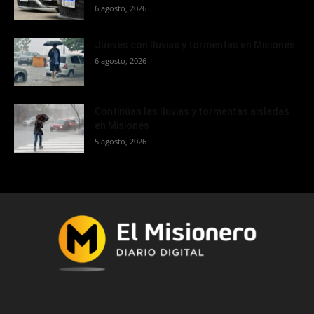
6 agosto, 2026
Jueves con lluvias y tormentas en Misiones
6 agosto, 2026
Continúan las lluvias y tormentas aisladas
en Misiones
5 agosto, 2026