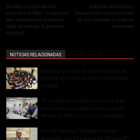
Río Negro responde a la
Golpe al narcotráfico:
amenaza de Milei: “Tendremos
Gendarmería secuestró más
que defendernos, podemos
de una tonelada y media de
dejar sin energía al gobierno
marihuana
nacional”
NOTICIAS RELACIONADAS
MÁS DEL AUTOR
Senado: con eje en los desalojos se
debate el proyecto sobre propiedad
privada
“El Gobierno de Misiones tiene a la
salud como una política muy clara”,
afirmó el ministro Héctor González
Ley de Tierras: “Siempre vamos
defender los intereses de Misiones”,