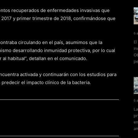
ientos recuperados de enfermedades invasivas que
 2017 y primer trimestre de 2018, confirmándose que
6 
El
contraba circulando en el país, asumimos que la
in
ismo desarrollando inmunidad protectiva, por lo cual
Ob
l habitual”, detallan en el comunicado.
pe
ncuentra activada y continuarán con los estudios para
predecir el impacto clínico de la bacteria.
6 
La
pr
en
am