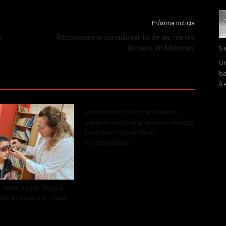
Próxima noticia
o
Reconocen el cumplimiento de las metas
fiscales en Misiones
5 
Un
ba
fr
Vacunación infantil: un informe
advierte que la Argentina no alcanza
las coberturas mínimas
recomendadas
 “Mirar Mejor” llegará
les a Leandro N. Alem