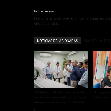
Noticia anterior
Frenó para no atropellar un perro y una moto l
chocó de atrás
NOTICIAS RELACIONADAS
MÁS DEL AUTOR
“El Gobierno de Misiones tiene a la
El programa
salud como una política muy clara”,
este miérco
afirmó el ministro Héctor González