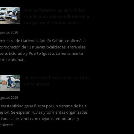
Ahora Patente: ya son 19 los
municipios que se adhirieron al
programa de financiación...
agosto, 2026
 ministro de Hacienda, Adolfo Safrán, confirmó la
corporación de 13 nuevas localidades, entre ellas
erá, Eldorado y Puerto Iguazú. La herramienta
rmite abonar...
Jueves con lluvias y tormentas
en Misiones
agosto, 2026
 inestabilidad gana fuerza por un sistema de baja
esión. Se esperan lluvias y tormentas organizadas
 toda la provincia con mejoras temporarias y
biente...