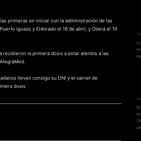
s primeras en iniciar con la administración de las
Puerto Iguazú y Eldorado el 18 de abril, y Oberá el 19
7 
Co
fr
 recibieron la primera dosis a estar atentos a las
de
n AlegraMed.
adanos lleven consigo su DNI y el carnet de
rimera dosis.
6 
El
in
Ob
pe