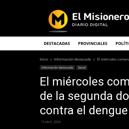
El
Misionero
DESTACADAS
PROVINCIALES
POLÍT
Inicio
Información destacada
El miércoles comenz
Información destacada
Salud
El miércoles com
de la segunda do
contra el dengue
13 abril, 2024