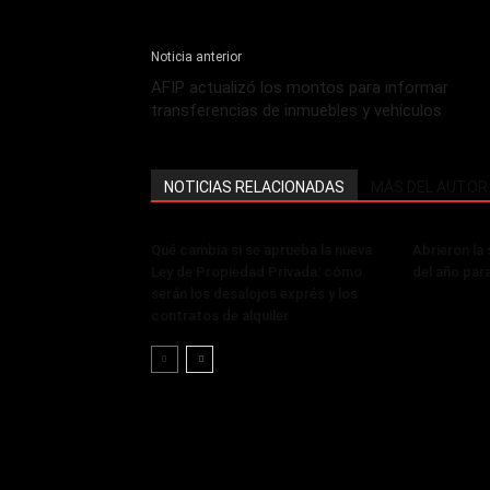
Noticia anterior
AFIP actualizó los montos para informar
transferencias de inmuebles y vehículos
NOTICIAS RELACIONADAS
MÁS DEL AUTOR
Qué cambia si se aprueba la nueva
Abrieron la
Ley de Propiedad Privada: cómo
del año par
serán los desalojos exprés y los
contratos de alquiler