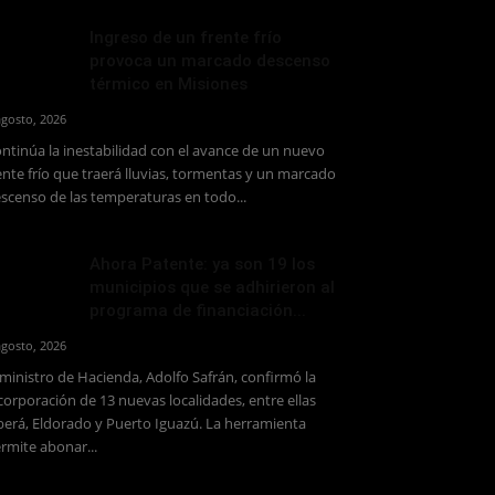
Ingreso de un frente frío
provoca un marcado descenso
térmico en Misiones
agosto, 2026
ntinúa la inestabilidad con el avance de un nuevo
ente frío que traerá lluvias, tormentas y un marcado
scenso de las temperaturas en todo...
Ahora Patente: ya son 19 los
municipios que se adhirieron al
programa de financiación...
agosto, 2026
 ministro de Hacienda, Adolfo Safrán, confirmó la
corporación de 13 nuevas localidades, entre ellas
erá, Eldorado y Puerto Iguazú. La herramienta
rmite abonar...