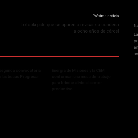
Próxima noticia
Lotocki pide que se apuren a revisar su condena
6 
a ocho años de cárcel
La
pr
en
am
 segunda convocatoria
Energía de Misiones y la CEM
a las becas Progresar
conforman una mesa de trabajo
para brindar alivio al sector
productivo