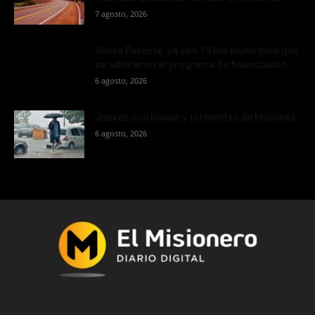
7 agosto, 2026
Ahora Patente: ya son 19 los municipios que
se adhirieron al programa de financiación...
6 agosto, 2026
Jueves con lluvias y tormentas en Misiones
6 agosto, 2026