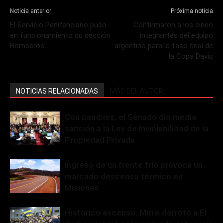
Noticia anterior
Próxima noticia
El Servicio Penitenciario puso
Confirmaron a los cinco
en funcionamiento su sección
integrantes del equipo
Bomberos
argentino para la fase final de
la Copa Davis
NOTICIAS RELACIONADAS
MÁS DEL AUTOR
Con cambios, el Senado dio media
sanción a la Ley de Inviolabilidad de la
Propiedad Privada
Ingreso de un frente frío provoca un
marcado descenso térmico en
Misiones
Histórico ascenso: Mitre derrotó a El