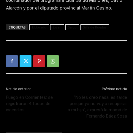
coordinador del programa Incluir Salud Misiones, David
Alarcón y por el diputado provincial Martín Cesino.
ETIQUETAS
Eldorado
Joven
Salud
Silla de Ruedas
Noticia anterior
Próxima noticia
Fuego en Corrientes: se
“No les creo nada, es tarde
registraron 4 focos de
porque yo no voy a recuperar
incendios
a mi hijo”, expresó la mamá de
Fernando Báez Sosa