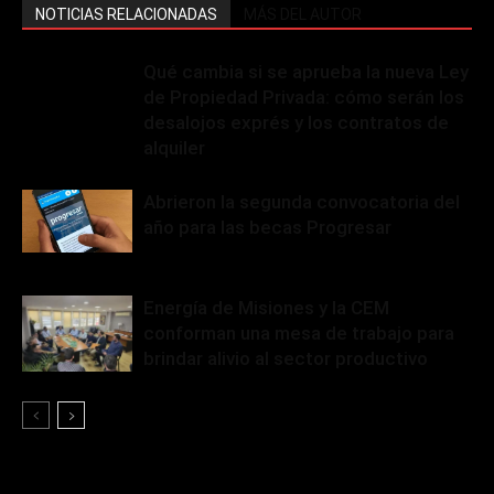
NOTICIAS RELACIONADAS
MÁS DEL AUTOR
Qué cambia si se aprueba la nueva Ley
de Propiedad Privada: cómo serán los
desalojos exprés y los contratos de
alquiler
Abrieron la segunda convocatoria del
año para las becas Progresar
Energía de Misiones y la CEM
conforman una mesa de trabajo para
brindar alivio al sector productivo