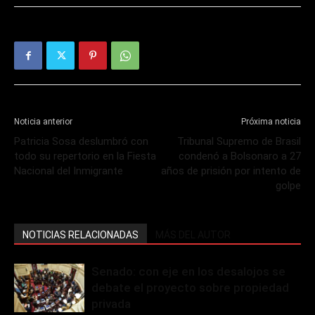
Noticia anterior
Próxima noticia
Patricia Sosa deslumbró con
Tribunal Supremo de Brasil
todo su repertorio en la Fiesta
condenó a Bolsonaro a 27
Nacional del Inmigrante
años de prisión por intento de
golpe
NOTICIAS RELACIONADAS
MÁS DEL AUTOR
Senado: con eje en los desalojos se
debate el proyecto sobre propiedad
privada