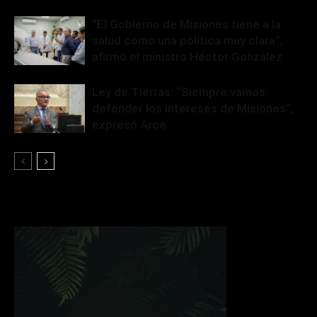
“El Gobierno de Misiones tiene a la
salud como una política muy clara”,
afirmó el ministro Héctor González
Ley de Tierras: “Siempre vamos
defender los intereses de Misiones”,
expresó Arce