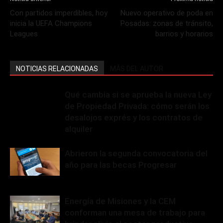
Con partidos imperdibles, hoy
Nuevo operativo de poda en
inicia la UEFA Champions
Posadas: zonas de tránsito,
Leagues
barrios y horarios
NOTICIAS RELACIONADAS
MÁS DEL AUTOR
Qué cambia si se aprueba la nueva Ley
de Propiedad Privada: cómo serán los
desalojos exprés y los contratos de
alquiler
Abrieron la segunda convocatoria del
año para las becas Progresar
Energía de Misiones y la CEM
conforman una mesa de trabajo para