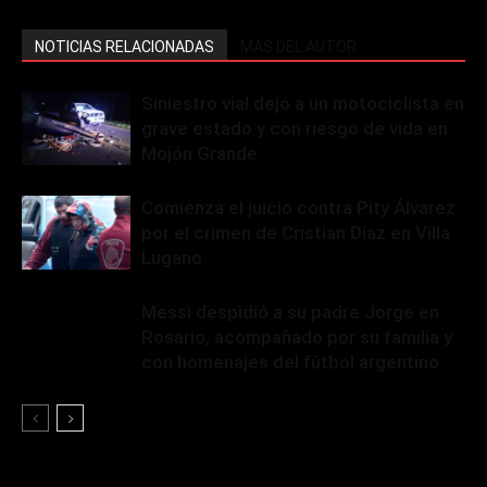
NOTICIAS RELACIONADAS
MÁS DEL AUTOR
Siniestro vial dejó a un motociclista en
grave estado y con riesgo de vida en
Mojón Grande
Comienza el juicio contra Pity Álvarez
por el crimen de Cristian Díaz en Villa
Lugano
Messi despidió a su padre Jorge en
Rosario, acompañado por su familia y
con homenajes del fútbol argentino