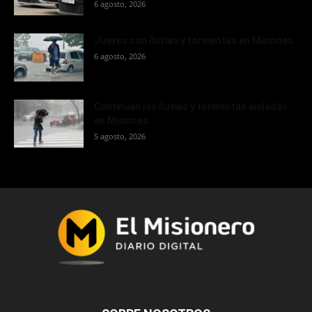
6 agosto, 2026
Jueves con lluvias y tormentas en Misiones
6 agosto, 2026
Continúan las lluvias y tormentas aisladas
en Misiones
5 agosto, 2026