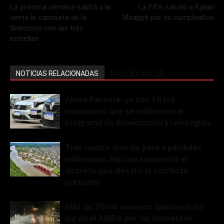
La próxima semana saldrá a la
La FIFA saludó a Kylian
venta la camiseta de la
Mbappé por su cumpleaños
Selección con las tres
estrellas
NOTICIAS RELACIONADAS
MÁS DEL AUTOR
Ahora Patente: ya son 19 los
municipios que se adhirieron al
programa de financiación y reintegros
Tras cuatro días de paro y pérdidas
millonarias, Nación suspendió el
decreto que desató el conflicto
portuario
Más de 20 mil usuarios quedaron sin
luz en el AMBA por las tormentas