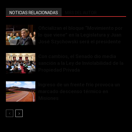
NOTICIAS RELACIONADAS
MÁS DEL AUTOR
Oficializan el bloque “Movimiento por
lo que viene” en la Legislatura y Juan
José Szychowski será el presidente
Con cambios, el Senado dio media
sanción a la Ley de Inviolabilidad de la
Propiedad Privada
Ingreso de un frente frío provoca un
marcado descenso térmico en
Misiones