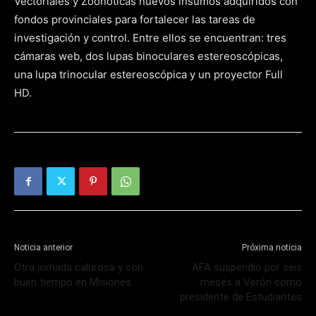
Vectoriales y Zoonóticas nuevos insumos adquiridos con
fondos provinciales para fortalecer las tareas de
investigación y control. Entre ellos se encuentran: tres
cámaras web, dos lupas binoculares estereoscópicas,
una lupa trinocular estereoscópica y un proyector Full
HD.
Noticia anterior
Próxima noticia
Otra jornada calurosa y con
AFA suspendió por seis
buen tiempo en Misiones
meses a Verón como
presidente de Estudiantes