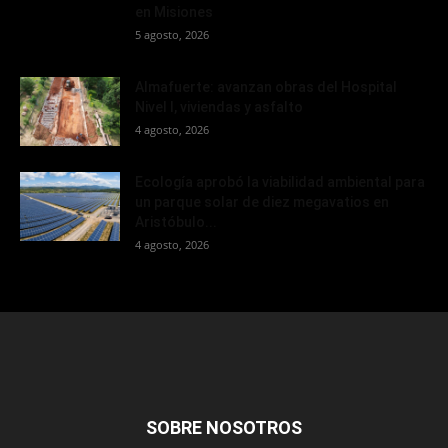
en Misiones
5 agosto, 2026
Almafuerte: avanzan obras del Hospital
Nivel I, viviendas y asfalto
4 agosto, 2026
Ecología aprobó la viabilidad ambiental para
un parque solar de diez megavatios en
Aristóbulo...
4 agosto, 2026
SOBRE NOSOTROS