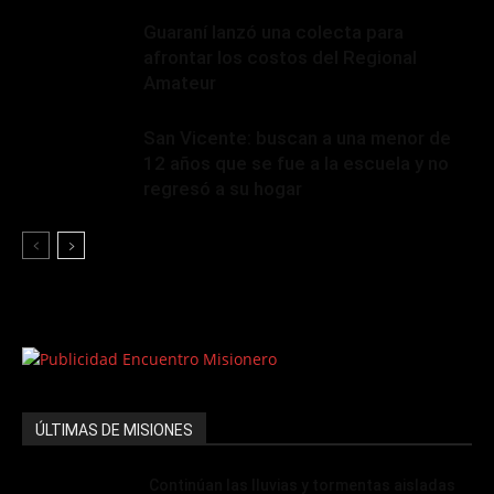
Guaraní lanzó una colecta para
afrontar los costos del Regional
Amateur
San Vicente: buscan a una menor de
12 años que se fue a la escuela y no
regresó a su hogar
ÚLTIMAS DE MISIONES
Continúan las lluvias y tormentas aisladas