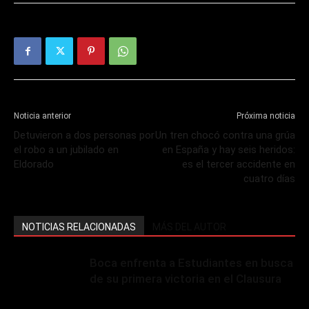
Noticia anterior
Próxima noticia
Detuvieron a dos personas por
Un tren chocó contra una grúa
el robo a un jubilado en
en España y hay seis heridos:
Eldorado
es el tercer accidente en
cuatro días
NOTICIAS RELACIONADAS
MÁS DEL AUTOR
Boca enfrenta a Estudiantes en busca
de su primera victoria en el Clausura