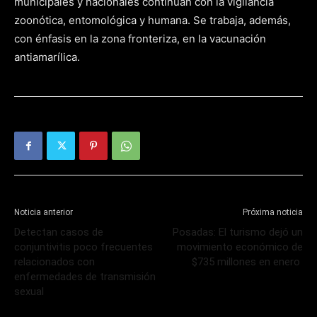
municipales y nacionales continúan con la vigilancia
zoonótica, entomológica y humana. Se trabaja, además,
con énfasis en la zona fronteriza, en la vacunación
antiamarílica.
Noticia anterior
Próxima noticia
Detectan casos de
Posadas: El turismo dejó un
conjuntivitis poco frecuentes
movimiento económico de
relacionados con
$735 millones en enero
enfermedades de transmisión
sexual