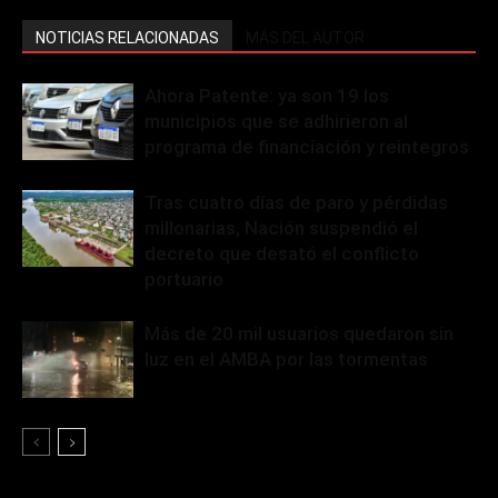
NOTICIAS RELACIONADAS
MÁS DEL AUTOR
Ahora Patente: ya son 19 los
municipios que se adhirieron al
programa de financiación y reintegros
Tras cuatro días de paro y pérdidas
millonarias, Nación suspendió el
decreto que desató el conflicto
portuario
Más de 20 mil usuarios quedaron sin
luz en el AMBA por las tormentas