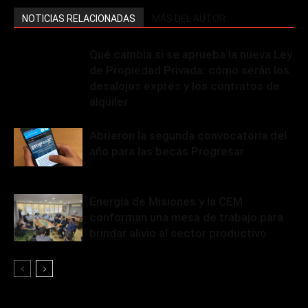
NOTICIAS RELACIONADAS
MÁS DEL AUTOR
Qué cambia si se aprueba la nueva Ley
de Propiedad Privada: cómo serán los
desalojos exprés y los contratos de
alquiler
Abrieron la segunda convocatoria del
año para las becas Progresar
Energía de Misiones y la CEM
conforman una mesa de trabajo para
brindar alivio al sector productivo