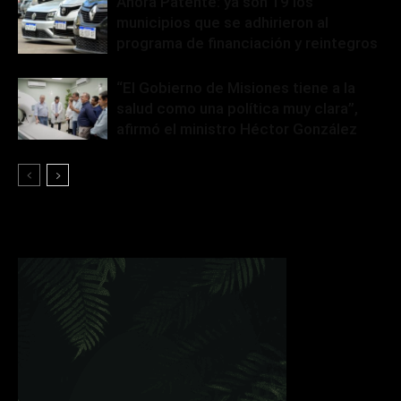
Ahora Patente: ya son 19 los
municipios que se adhirieron al
programa de financiación y reintegros
“El Gobierno de Misiones tiene a la
salud como una política muy clara”,
afirmó el ministro Héctor González