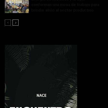
conforman una mesa de trabajo para
brindar alivio al sector productivo