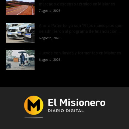
marcado descenso térmico en Misiones
7 agosto, 2026
Ahora Patente: ya son 19 los municipios que
se adhirieron al programa de financiación...
6 agosto, 2026
Jueves con lluvias y tormentas en Misiones
6 agosto, 2026