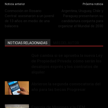
Noticia anterior
Próxima noticia
Conmoción en Rosario
Argentina, Uruguay, Chile y
Central: asesinaron a un juvenil
Paraguay presentaron su
de 13 años en medio de una
candidatura conjunta para
balacera
organizar el Mundial de 2030
NOTICIAS RELACIONADAS
MÁS DEL AUTOR
Qué cambia si se aprueba la nueva Ley
de Propiedad Privada: cómo serán los
desalojos exprés y los contratos de
alquiler
Abrieron la segunda convocatoria del
año para las becas Progresar
Energía de Misiones y la CEM