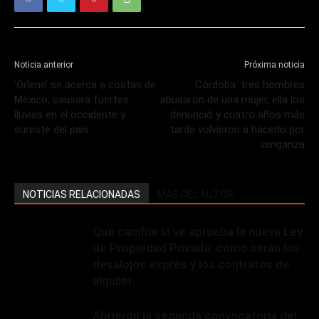
Noticia anterior
Próxima noticia
‘Orlene’ se acerca a costas de
Córdoba: tres hombres
México; causará fuertes
abusaron de una mujer, ella los
lluvias en el occidente y
denunció y cuatro años más
sureste del país
tarde volvieron a hacerlo por
venganza
NOTICIAS RELACIONADAS
MÁS DEL AUTOR
Qué cambia si se aprueba la nueva Ley
de Propiedad Privada: cómo serán los
desalojos exprés y los contratos de
alquiler
Abrieron la segunda convocatoria del