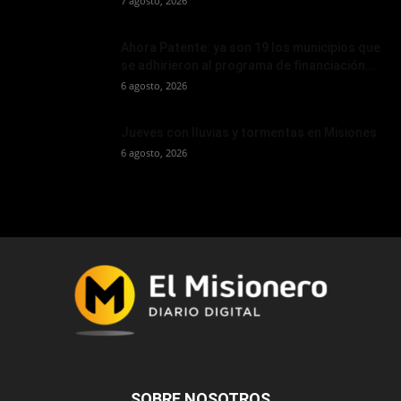
7 agosto, 2026
Ahora Patente: ya son 19 los municipios que
se adhirieron al programa de financiación...
6 agosto, 2026
Jueves con lluvias y tormentas en Misiones
6 agosto, 2026
SOBRE NOSOTROS