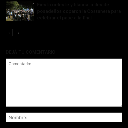
Fiesta celeste y blanca: miles de
posadeños coparon la Costanera para
celebrar el pase a la final
DEJÁ TU COMENTARIO