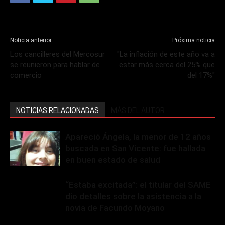
Noticia anterior
Próxima noticia
Los cancilleres del Mercosur
"La inflación de este año va a
se reunieron para hablar de
estar más cerca del 25% que
comercio
del 17%"
NOTICIAS RELACIONADAS
MÁS DEL AUTOR
Apareció Ángela, la menor de 12 años
buscada en San Vicente: fue hallada
en buen estado de salud
“Estaba excitada”: el titular del SAME
dio detalles sobre la asistencia a la
novia de Facundo Moyano