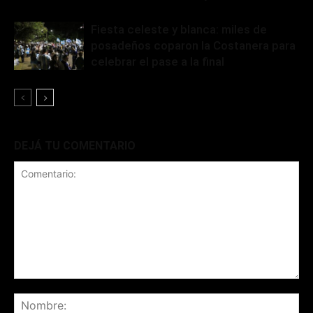
Fiesta celeste y blanca: miles de
posadeños coparon la Costanera para
celebrar el pase a la final
DEJÁ TU COMENTARIO