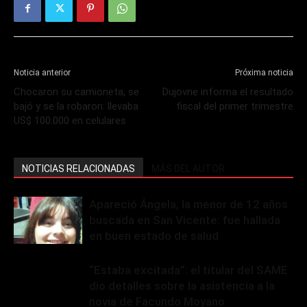
Noticia anterior
Próxima noticia
Chocaron su camioneta, se
Dujovne informa el resultado
bajó y se la robaron: llevaba
fiscal del primer trimestre
US$ 100.000 en celulares
NOTICIAS RELACIONADAS
MÁS DEL AUTOR
Apareció Ángela, la menor de 12 años
buscada en San Vicente: fue hallada
en buen estado de salud
“Estaba excitada”: el titular del SAME
dio detalles sobre la asistencia a la
novia de Facundo Moyano