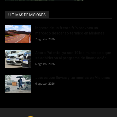
ÚLTIMAS DE MISIONES
Ingreso de un frente frío provoca un
marcado descenso térmico en Misiones
7 agosto, 2026
Ahora Patente: ya son 19 los municipios que
se adhirieron al programa de financiación...
6 agosto, 2026
Jueves con lluvias y tormentas en Misiones
6 agosto, 2026