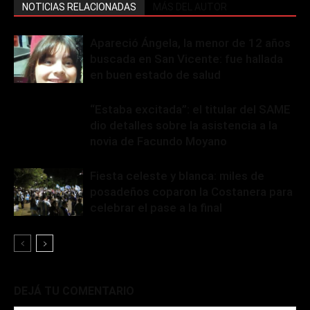
NOTICIAS RELACIONADAS
MÁS DEL AUTOR
Apareció Ángela, la menor de 12 años
buscada en San Vicente: fue hallada
en buen estado de salud
“Estaba excitada”: el titular del SAME
dio detalles sobre la asistencia a la
novia de Facundo Moyano
Fiesta celeste y blanca: miles de
posadeños coparon la Costanera para
celebrar el pase a la final
DEJÁ TU COMENTARIO