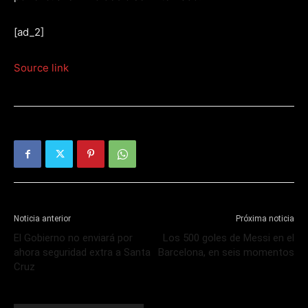
[ad_2]
Source link
Noticia anterior
Próxima noticia
El Gobierno no enviará por
Los 500 goles de Messi en el
ahora seguridad extra a Santa
Barcelona, en seis momentos
Cruz