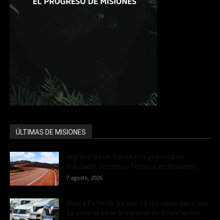
ÚLTIMAS DE MISIONES
Ingreso de un frente frío provoca un
marcado descenso térmico en Misiones
7 agosto, 2026
Ahora Patente: ya son 19 los municipios que
se adhirieron al programa de financiación...