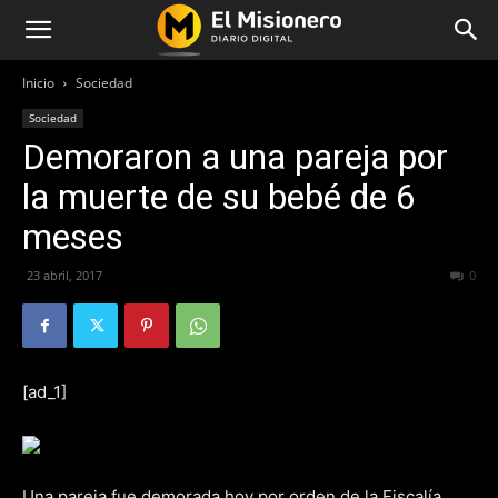
Inicio
Sociedad
Sociedad
Demoraron a una pareja por
la muerte de su bebé de 6
meses
23 abril, 2017
161
0
[ad_1]
​Una pareja fue demorada hoy por orden de la Fiscalía