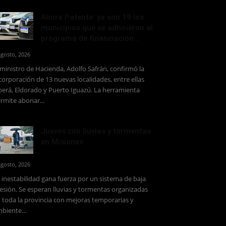
Ahora Patente: ya son 19 los
municipios que se adhirieron al
programa de financiación...
agosto, 2026
 ministro de Hacienda, Adolfo Safrán, confirmó la
corporación de 13 nuevas localidades, entre ellas
erá, Eldorado y Puerto Iguazú. La herramienta
rmite abonar...
Jueves con lluvias y tormentas
en Misiones
agosto, 2026
 inestabilidad gana fuerza por un sistema de baja
esión. Se esperan lluvias y tormentas organizadas
 toda la provincia con mejoras temporarias y
biente...