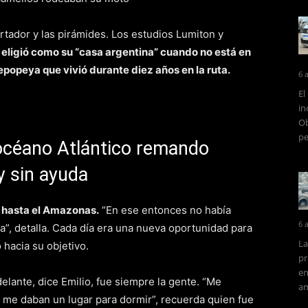
rtador y las pirámides. Los estudios Lumiton y
 eligió como su “casa argentina” cuando no está en
epopeya que vivió durante diez años en la ruta.
6 
El
in
Ob
pe
 océano Atlántico remando
y sin ayuda
gó hasta el Amazonas.
“En ese entonces no había
6 
a”, detalla. Cada día era una nueva oportunidad para
La
hacia su objetivo.
pr
en
delante, dice Emilio, fue siempre la gente. “Me
am
 me daban un lugar para dormir”, recuerda quien fue