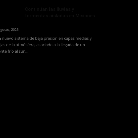
Continúan las lluvias y
tormentas aisladas en Misiones
agosto, 2026
 nuevo sistema de baja presión en capas medias y
jas de la atmósfera, asociado a la llegada de un
ente frío al sur...