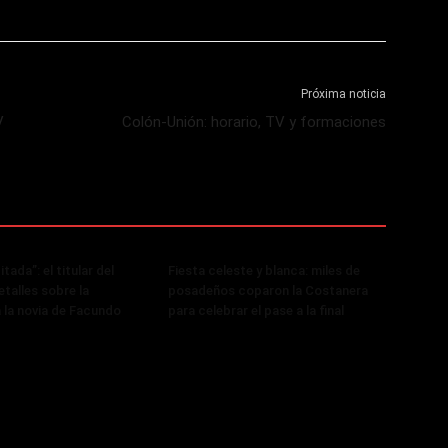
Próxima noticia
V
Colón-Unión: horario, TV y formaciones
tada”: el titular del
Fiesta celeste y blanca: miles de
talles sobre la
posadeños coparon la Costanera
a la novia de Facundo
para celebrar el pase a la final