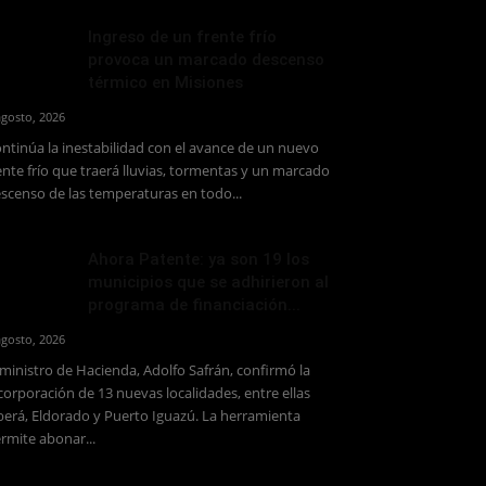
Ingreso de un frente frío
provoca un marcado descenso
térmico en Misiones
agosto, 2026
ntinúa la inestabilidad con el avance de un nuevo
ente frío que traerá lluvias, tormentas y un marcado
scenso de las temperaturas en todo...
Ahora Patente: ya son 19 los
municipios que se adhirieron al
programa de financiación...
agosto, 2026
 ministro de Hacienda, Adolfo Safrán, confirmó la
corporación de 13 nuevas localidades, entre ellas
erá, Eldorado y Puerto Iguazú. La herramienta
rmite abonar...