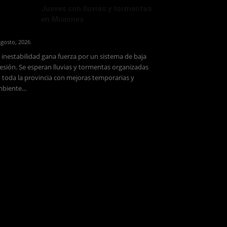
Jueves con lluvias y tormentas
en Misiones
agosto, 2026
 inestabilidad gana fuerza por un sistema de baja
esión. Se esperan lluvias y tormentas organizadas
 toda la provincia con mejoras temporarias y
biente...