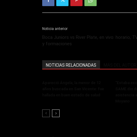
Noticia anterior
Boca Juniors vs River Plate, en vivo: horario, T
y formaciones
NOTICIAS RELACIONADAS
MÁS DEL AUTOR
Apareció Ángela, la menor de 12
“Estaba exci
años buscada en San Vicente: fue
SAME dio de
hallada en buen estado de salud
asistencia 
Moyano