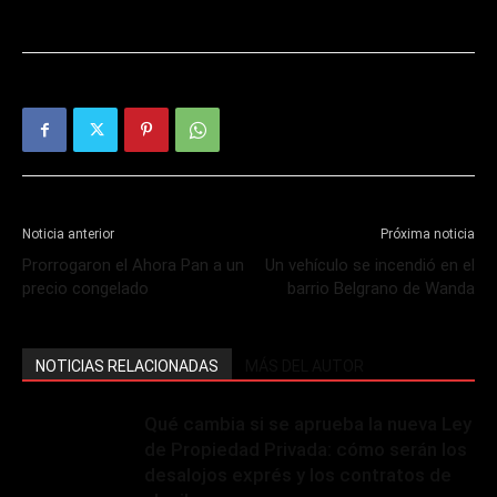
Noticia anterior
Próxima noticia
Prorrogaron el Ahora Pan a un
Un vehículo se incendió en el
precio congelado
barrio Belgrano de Wanda
NOTICIAS RELACIONADAS
MÁS DEL AUTOR
Qué cambia si se aprueba la nueva Ley
de Propiedad Privada: cómo serán los
desalojos exprés y los contratos de