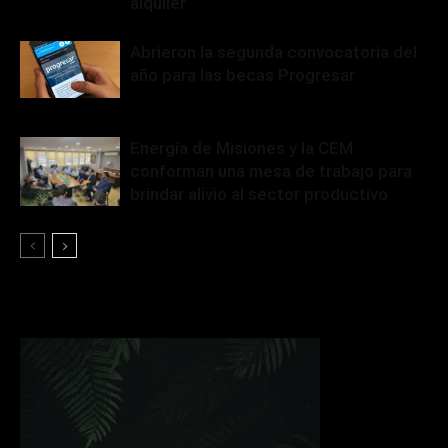
alquiler
Abrieron la segunda convocatoria del
año para las becas Progresar
Energía de Misiones y la CEM
conforman una mesa de trabajo para
brindar alivio al sector productivo