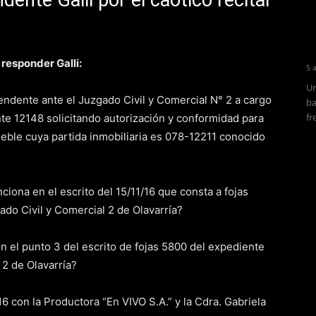
dente Galli por el caótico recital
 responder Galli:
5 
Un
tendente ante el Juzgado Civil y Comercial N° 2 a cargo
ba
fr
nte 12148 solicitando autorización y conformidad para
ueble cuya partida inmobiliaria es 078-12211 conocido
iona en el escrito del 15/11/16 que consta a fojas
ado Civil y Comercial 2 de Olavarría?
n el punto 3 del escrito de fojas 5800 del expediente
 2 de Olavarría?
6 con la Productora “En VIVO S.A.” y la Cdra. Gabriela