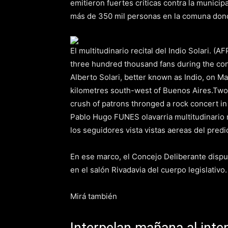
emitieron fuertes críticas contra la munici
más de 350 mil personas en la comuna dond
El multitudinario recital del Indio Solari. 
three hundred thousand fans during the con
Alberto Solari, better known as Indio, on M
kilometres south-west of Buenos Aires.Two
crush of patrons thronged a rock concert in
Pablo Hugo FUNES olavarria multitudinario r
los seguidores vista vistas aereas del predi
En ese marco, el Concejo Deliberante dispuso 
en el salón Rivadavia del cuerpo legislativo.
Mirá también