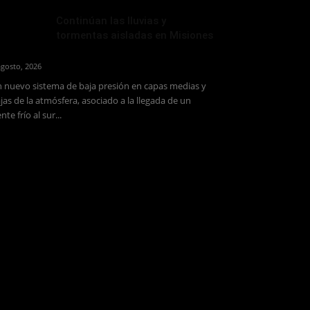
Continúan las lluvias y
tormentas aisladas en Misiones
agosto, 2026
 nuevo sistema de baja presión en capas medias y
jas de la atmósfera, asociado a la llegada de un
ente frío al sur...