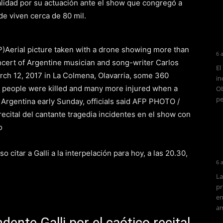
palidad por su actuación ante el show que congregó a
e viven cerca de 80 mil.
(AFP)Aerial picture taken with a drone showing more than
6 
cert of Argentine musician and song-writer Carlos
El
arch 12, 2017 in La Colmena, Olavarria, some 360
in
 people were killed and many more injured when a
Ob
pe
 Argentina early Sunday, officials said AFP PHOTO /
ecital del cantante tragedia incidentes en el show con
o
citar a Galli a la interpelación para hoy, a las 20.30,
6 
La
pr
en
am