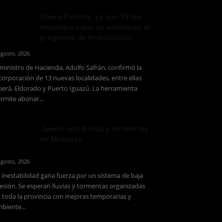
Ahora Patente: ya son 19 los
municipios que se adhirieron al
programa de financiación...
agosto, 2026
 ministro de Hacienda, Adolfo Safrán, confirmó la
corporación de 13 nuevas localidades, entre ellas
erá, Eldorado y Puerto Iguazú. La herramienta
rmite abonar...
Jueves con lluvias y tormentas
en Misiones
agosto, 2026
 inestabilidad gana fuerza por un sistema de baja
esión. Se esperan lluvias y tormentas organizadas
 toda la provincia con mejoras temporarias y
biente...