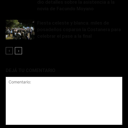
dio detalles sobre la asistencia a la
novia de Facundo Moyano
Fiesta celeste y blanca: miles de
posadeños coparon la Costanera para
celebrar el pase a la final
DEJÁ TU COMENTARIO