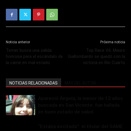
Noticia anterior
Próxima noticia
Temer busca una salida
Top Race V6: Mauro
honrosa para el escándalo de
Giallombardo se quedó con la
la carne en mal estado
victoria en Río Cuarto
NOTICIAS RELACIONADAS
MÁS DEL AUTOR
Apareció Ángela, la menor de 12 años
buscada en San Vicente: fue hallada
en buen estado de salud
“Estaba excitada”: el titular del SAME