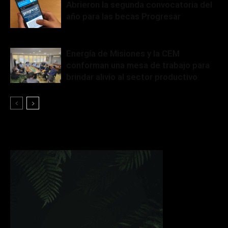
Abrieron la segunda convocatoria del
año para las becas Progresar
Energía de Misiones y la CEM
conforman una mesa de trabajo para
brindar alivio al sector productivo