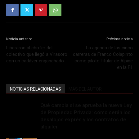
Noticia anterior
Próxima noticia
Liberaron al chofer del
La agenda de las cinco
colectivo que llegó a Virasoro
carreras de Franco Colapinto
con un cadáver enganchado
como piloto titular de Alpine
en la F1
NOTICIAS RELACIONADAS
MÁS DEL AUTOR
Qué cambia si se aprueba la nueva Ley
de Propiedad Privada: cómo serán los
desalojos exprés y los contratos de
alquiler