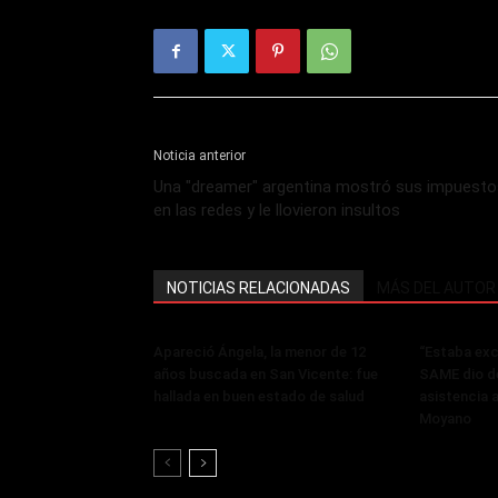
Noticia anterior
Una "dreamer" argentina mostró sus impuesto
en las redes y le llovieron insultos
NOTICIAS RELACIONADAS
MÁS DEL AUTOR
Apareció Ángela, la menor de 12
“Estaba exci
años buscada en San Vicente: fue
SAME dio de
hallada en buen estado de salud
asistencia 
Moyano