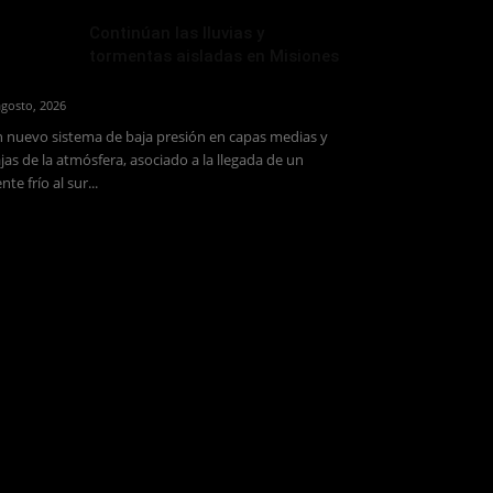
Continúan las lluvias y
tormentas aisladas en Misiones
agosto, 2026
 nuevo sistema de baja presión en capas medias y
jas de la atmósfera, asociado a la llegada de un
ente frío al sur...