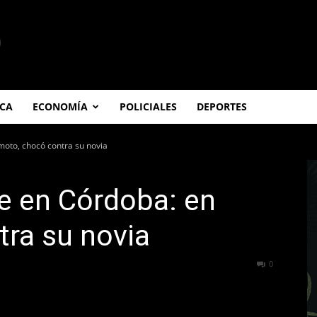
ICA
ECONOMÍA
POLICIALES
DEPORTES
moto, chocó contra su novia
te en Córdoba: en
ra su novia
194
0