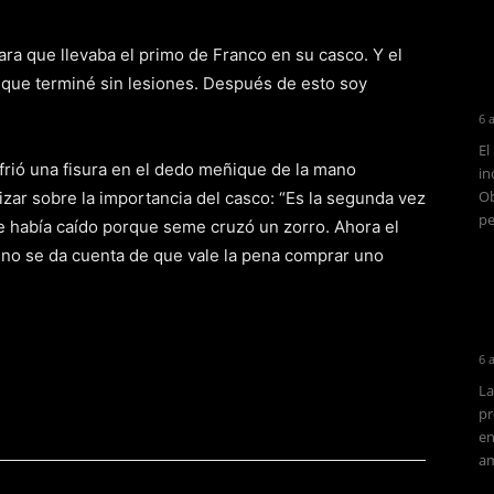
ra que llevaba el primo de Franco en su casco. Y el
 que terminé sin lesiones. Después de esto soy
6 
El
ufrió una fisura en el dedo meñique de la mano
in
Ob
izar sobre la importancia del casco: “Es la segunda vez
pe
me había caído porque seme cruzó un zorro. Ahora el
uno se da cuenta de que vale la pena comprar uno
6 
La
pr
en
am