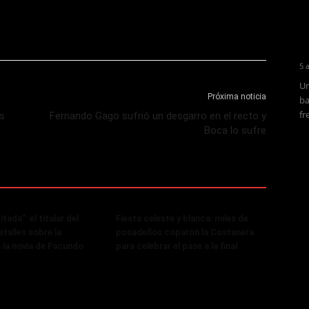
5 
Un
Próxima noticia
ba
fr
s
Fernando Gago sufrió un desgarro en el recto y
Boca lo sufre
tada”: el titular del
Fiesta celeste y blanca: miles de
talles sobre la
posadeños coparon la Costanera
a la novia de Facundo
para celebrar el pase a la final