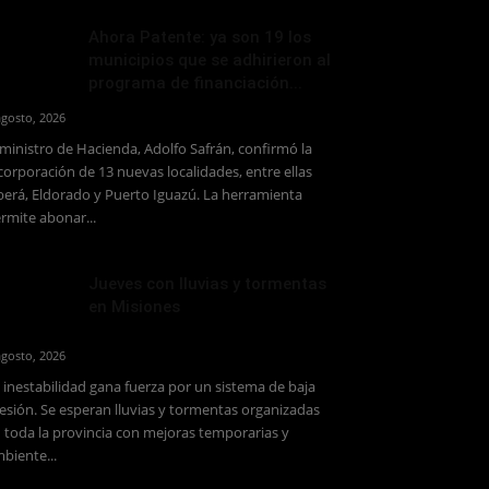
Ahora Patente: ya son 19 los
municipios que se adhirieron al
programa de financiación...
agosto, 2026
 ministro de Hacienda, Adolfo Safrán, confirmó la
corporación de 13 nuevas localidades, entre ellas
erá, Eldorado y Puerto Iguazú. La herramienta
rmite abonar...
Jueves con lluvias y tormentas
en Misiones
agosto, 2026
 inestabilidad gana fuerza por un sistema de baja
esión. Se esperan lluvias y tormentas organizadas
 toda la provincia con mejoras temporarias y
biente...