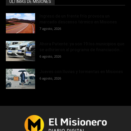
ÚLTIMAS DE MISIONES
Ingreso de un frente frío provoca un
marcado descenso térmico en Misiones
7 agosto, 2026
Ahora Patente: ya son 19 los municipios que
se adhirieron al programa de financiación...
6 agosto, 2026
Jueves con lluvias y tormentas en Misiones
6 agosto, 2026