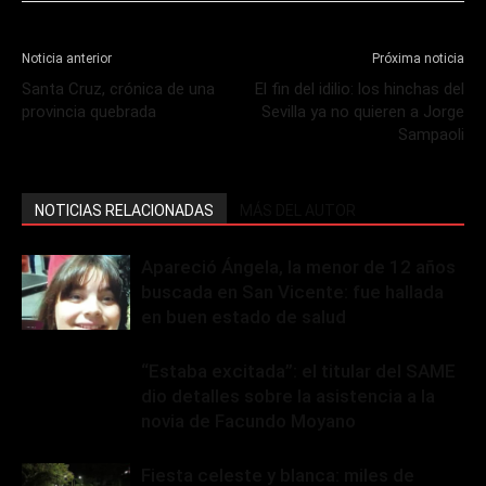
Noticia anterior
Próxima noticia
Santa Cruz, crónica de una
El fin del idilio: los hinchas del
provincia quebrada
Sevilla ya no quieren a Jorge
Sampaoli
NOTICIAS RELACIONADAS
MÁS DEL AUTOR
Apareció Ángela, la menor de 12 años
buscada en San Vicente: fue hallada
en buen estado de salud
“Estaba excitada”: el titular del SAME
dio detalles sobre la asistencia a la
novia de Facundo Moyano
Fiesta celeste y blanca: miles de