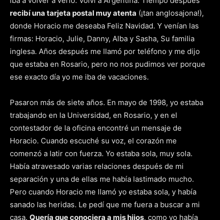
iba a volver a verlo. Volví a Argentina. Tiempo después
recibí una tarjeta postal muy atenta
(¡tan anglosajona!),
donde Horacio me deseaba Feliz Navidad. Y venían las
firmas: Horacio, Julie, Danny, Alba y Sasha, Su familia
inglesa. Años después me llamó por teléfono y me dijo
que estaba en Rosario, pero no nos pudimos ver porque
ese exacto día yo me iba de vacaciones.
Pasaron más de siete años. En mayo de 1998, yo estaba
trabajando en la Universidad, en Rosario, y en el
contestador de la oficina encontré un mensaje de
Horacio. Cuando escuché su voz, el corazón me
comenzó a latir con fuerza. Yo estaba sola, muy sola.
Había atravesado varias relaciones después de mi
separación y una de ellas me había lastimado mucho.
Pero cuando Horacio me llamó yo estaba sola, y había
sanado las heridas. Le pedí que me fuera a buscar a mi
casa.
Quería que conociera a mis hijos
, como yo había