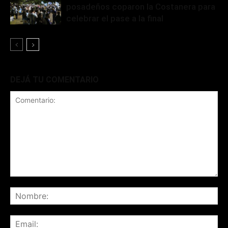
posadeños coparon la Costanera para
celebrar el pase a la final
DEJÁ TU COMENTARIO