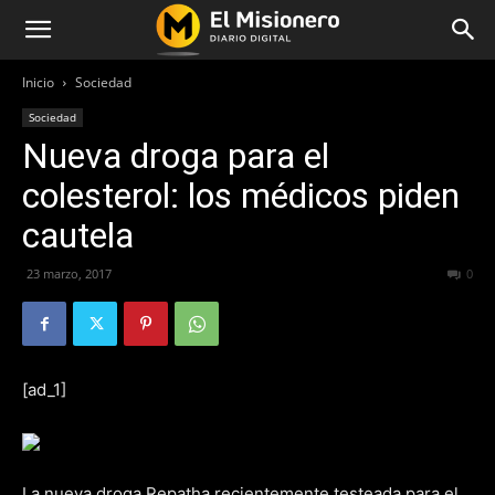
Inicio
Sociedad
Sociedad
Nueva droga para el
colesterol: los médicos piden
cautela
23 marzo, 2017
205
0
[ad_1]
La nueva droga Repatha recientemente testeada para el