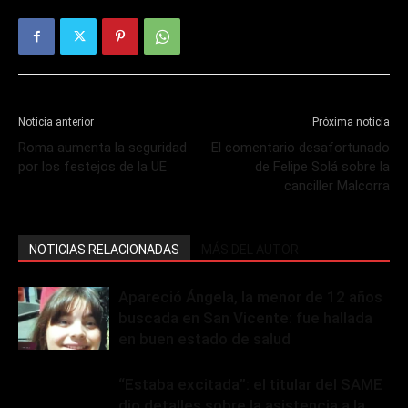
Noticia anterior
Próxima noticia
Roma aumenta la seguridad
El comentario desafortunado
por los festejos de la UE
de Felipe Solá sobre la
canciller Malcorra
NOTICIAS RELACIONADAS
MÁS DEL AUTOR
Apareció Ángela, la menor de 12 años
buscada en San Vicente: fue hallada
en buen estado de salud
“Estaba excitada”: el titular del SAME
dio detalles sobre la asistencia a la