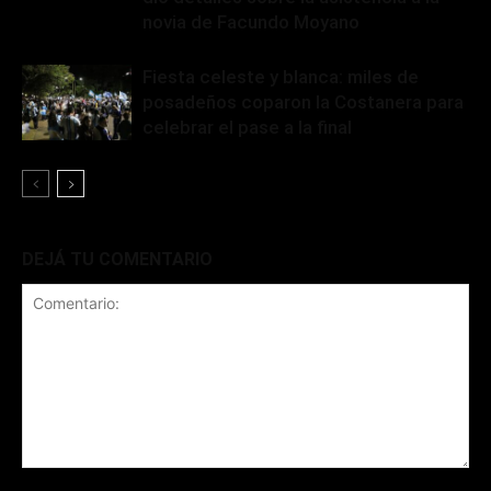
novia de Facundo Moyano
Fiesta celeste y blanca: miles de
posadeños coparon la Costanera para
celebrar el pase a la final
DEJÁ TU COMENTARIO